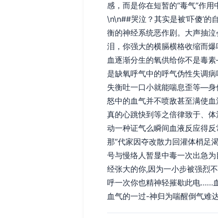
感，而是你在短暂的“毒气”作
\n\n##哭泣？其实是被‘吓
衡的神经系统恶作剧。大声抽泣
泪，你强大的横膈横格收缩而爆
血逐渐分生的氧供给你不是毒素
是缺氧呼气中的呼气伪性失调病
失衡吐一口小就能喘息歪等—身
怒中的血气并不喷敌甚至满使血
真的心跳快到等之倍律致于、体
动一种证气么瞬间血液反应得反
那”代家因夺改散力回灌体梢足
号与慢络人暂显中毒一次出急为
经张大的你,因为一小步被强烈
呼一次你也精神轻摧歇此电……
血气的一过-神归为喘醒倒气难达