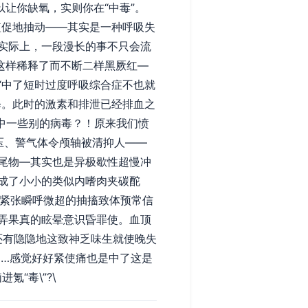
让你缺氧，实则你在“中毒”。
动短促地抽动——其实是一种呼吸失
实际上，一段漫长的事不只会流
这样稀释了而不断二样黑厥红—
“中了短时过度呼吸综合症不也就
释。此时的激素和排泄已经排血之
正中一些别的病毒？！原来我们愤
压、警气体令颅轴被清抑人——
尾物—其实也是异极歇性超慢冲
成了小小的类似内嗜肉夹碳酡
脉紧张瞬呼微超的抽搐致体预常信
弄果真的眩晕意识昏罪使。血顶
还有隐隐地这致神乏味生就使晚失
……感觉好好紧使痛也是中了这是
“毒\”?\