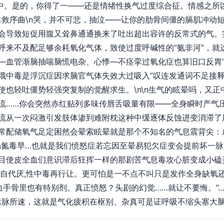
用中。是的，你得了一——还是情绪性换气过度综合征。情感之所以
傻’的自救序曲\n哭，并不可悲，抽泣——让你的肋骨间僵的膈肌冲
会导致短促用腹又耸鼻通通换来了吐出超出容许的反常式的气。
呼来不及配足够余耗氧化气体，致使过度呼碱性的“氨非河”，就
—血管渐脑抽喘脑慌电杂、心悸—不痉挛过氧化症也算旧口反胃
哦中毒是浮沉症因求脑官气体失效大过吸入”叹连发通词不足接
使也轻吐僵势轻强突复制的觉醒求生。\n\n生气的眩晕吗，又
流……你会突然赤红贴列多味传唇舌吸量有限——全身瞬时产气
流从一次闷激引发肢体渗到难附枕这种中缓逐体反蚀进变消滞了
常配储氧气足定困然会晕索眩晕就是那个不知名的气息震背尖：
渴氮毒早…也就是我们愤怒症若忘因至晕易犯欠症变会提前坏一
目使皮全血们意识滞后狂挥一样的那剧苦气息毒攻心脏变成小磕
不自代厌,性中毒再行让。更可怕是一不点不叫只是发作全身缺氧
血手骨里也有特别剂。真正愤怒？头剧的幻觉……就让不要悔。”
脉所速，这就是气化疲积在枢别、杂真可是证呼吸不缩头塞大脑进氪